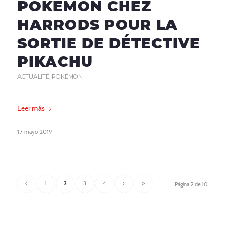
POKÉMON CHEZ
HARRODS POUR LA
SORTIE DE DÉTECTIVE
PIKACHU
ACTUALITÉ
,
POKÉMON
Leer más
17 mayo 2019
‹
1
2
3
4
›
»
Página 2 de 10