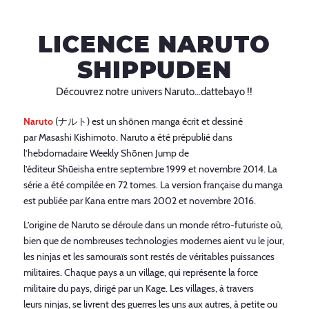
LICENCE NARUTO
SHIPPUDEN
Découvrez notre univers Naruto…dattebayo !!
Naruto
(
ナルト
) est un shōnen manga écrit et dessiné
par Masashi Kishimoto.
Naruto
a été prépublié dans
l’hebdomadaire
Weekly Shōnen Jump
de
l’éditeur Shūeisha entre
septembre 1999
et
novembre 2014
. La
série a été compilée en 72 tomes. La version française du manga
est publiée par Kana entre mars 2002 et novembre 2016.
L’origine de
Naruto
se déroule dans un monde rétro-futuriste où,
bien que de nombreuses technologies modernes aient vu le jour,
les ninjas et les samouraïs sont restés de véritables puissances
militaires. Chaque pays a un village, qui représente la force
militaire du pays, dirigé par un
Kage
. Les villages, à travers
leurs ninjas, se livrent des guerres les uns aux autres, à petite ou