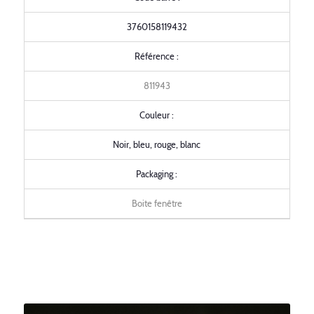
3760158119432
Référence :
811943
Couleur :
Noir, bleu, rouge, blanc
Packaging :
Boite fenêtre