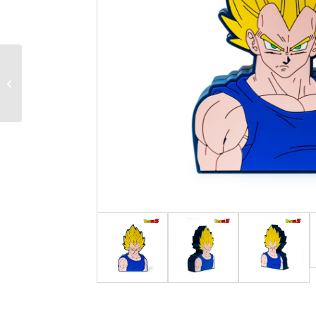
Casque audio Dragon Ball
Z Goku & Vegeta Kaio