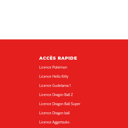
ACCÈS RAPIDE
Licence Pokémon
Licence Hello Kitty
Licence Gudetama 1
Licence Dragon Ball Z
Licence Dragon Ball Super
Licence Dragon ball
Licence Aggretsuko