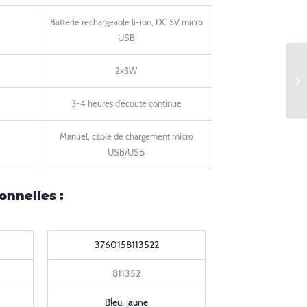
Batterie rechargeable li-ion, DC 5V micro
USB
2x3W
3-4 heures d’écoute continue
Manuel, câble de chargement micro
USB/USB
onnelles :
3760158113522
811352
Bleu, jaune