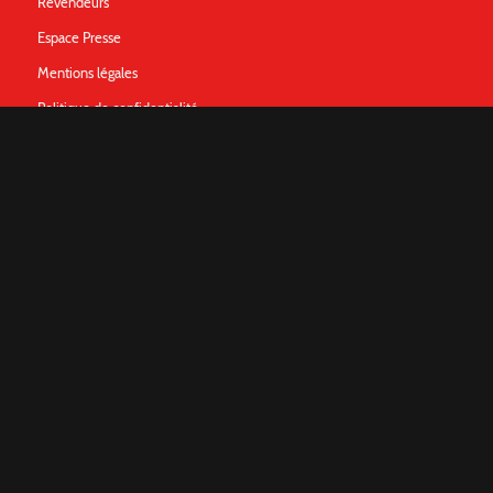
Revendeurs
Espace Presse
Mentions légales
Politique de confidentialité
Contact
FOLLOW US
© 2025 - Divertissement Madcow © Copyright - Teknofun -
Enfold Theme by
Kriesi