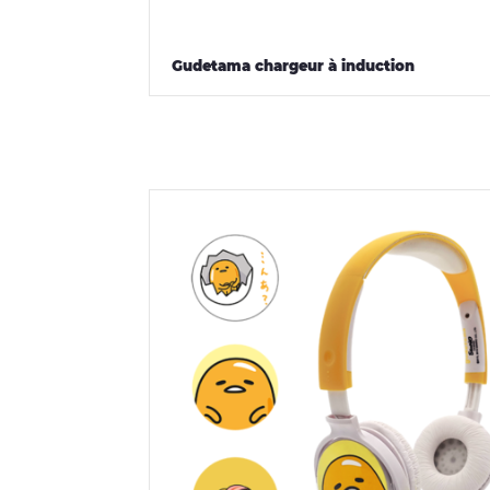
Gudetama chargeur à induction