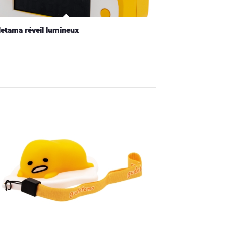
etama réveil lumineux