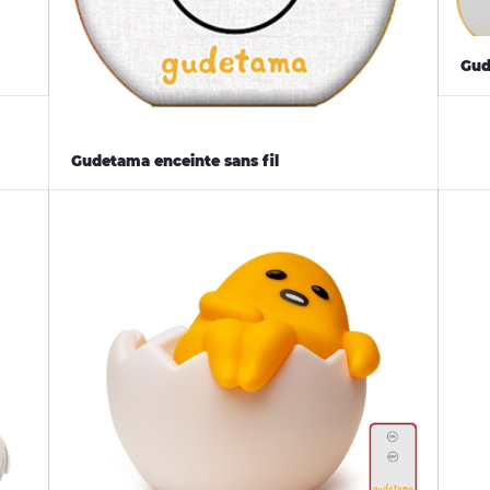
Gud
Gudetama enceinte sans fil