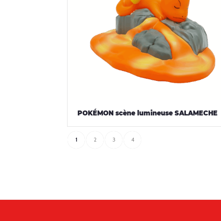
POKÉMON scène lumineuse SALAMECHE
1
2
3
4